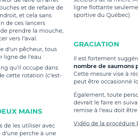
ligne flottante seulem
uches et de refaire de
sportive du Québec).
droit, et cela sans
fin de ces lancers
 de prendre la mouche,
r vers l'aval.
GRACIATION
 d'un pêcheur, tous
r ligne de l'eau.
Il est fortement suggé
nombre de saumons pri
ang qu'il occupe dans
Cette mesure vise à réd
de cette rotation (c'est-
peut être occasionné lo
Également, toute perso
devrait le faire en sui
remise à l'eau doit être
DEUX MAINS
Vidéo de la procédure
de les utiliser avec
e d'une perche à une