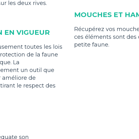
ur les deux rives.
MOUCHES ET HA
Récupérez vos mouches
N EN VIGUEUR
ces éléments sont des d
petite faune.
usement toutes les lois
protection de la faune
que. La
ement un outil que
ir améliore de
irant le respect des
équate son