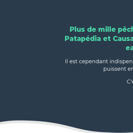
Plus de mille pêc
Patapédia et Causap
ea
Il est cependant indispen
puissent en
C'