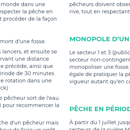
e monde dans une
pêcheurs doivent obser
 respecter la pêche en
rive, tout en respectant
aut procéder de la façon
MONOPOLE D’UN
amont d'une fosse.
lancers, et ensuite se
Le secteur 1 et 3 (publi
ervant une distance
secteur non-contingent
 le précède, ainsi que
monopoliser une fosse. 
période de 30 minutes
égale de pratiquer la 
ne rotation dans une
vigueur autant qu'en c
ick)
le pêcheur sort de l'eau
ci pour recommencer la
PÊCHE EN PÉRIOD
À partir du 1 juillet j
che d'un pêcheur mais
secteurs de la rivière
heur de faire un arrêt